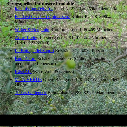
Bezugsquellen für unsere Produkte
Italienischer Feinkost
Stand Nr.22/23 am Viktualienmarkt
Feinkost Geschäft Quintessenz
Kölner Platz 8, 80804
München
Walter & Benjamin
Rumfordstrasse 1, 80469 München
Art of Living
Lessnergasse 6, 91207 Lauf-Nürnberg
(Tel.:09123/85790)
La Bottega dei Sapori
Roßtränke 1, 94032 Passau
BuonAffare
Schätze des Südens (Online-Shop für
mediterrane Lebensart)
Käse Abt
(Käse,Wein & Genuss)
VITA VERDE
Obere Bachgasse 1, 92637 Weiden in der
Oberpfalz
Toscas Garteneck
Bahnhofstraße 78a, 82291 Mammendorf